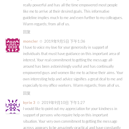
really powerful and has all the time empowered most people
like me to arrive at their desired goals. This informative
guideline implies much to me and even further to my colleagues.
Warm regards; from all of us.
回复
moncler
2019年9月5日 下午1:36
I have to voice my love for your generosity in support of
individuals that must have guidance on this important area of
interest. Your real commitment to getting the message all-
around has been astonishingly useful and has continually
empowered guys and women like me to achieve their aims. Your
own interesting help and advice signifies a great deal to me and
especially to my office workers. Warm regards; from all of us.
回复
kyrie 3
2019年9月10日 下午1:27
I would like to point out my appreciation for your kindness in
support of persons who require help on this important
situation. Your very own commitment to getting the message
across appears to be amazingly practical and have constantly