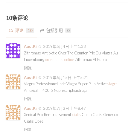
10条评论
评论
10
包括引用
0
AustKi
2019年5月4日 上午1:38
Zithromax Antibiotic Over The Counter Prix Du Viagra Au
Luxembourg
order cialis online
Zithromax At Publix
回复
AustKi
2019年6月15日 上午5:21
Viagra Professionnel Inde Viagra Super Plus Active
viagra
Amoxicillin 400 5 Noprescriptiondrugs
回复
AustKi
2019年7月3日 上午8:47
Xenical Prix Remboursement
cialis
Costo Cialis Generico
Cialis Dose
回复