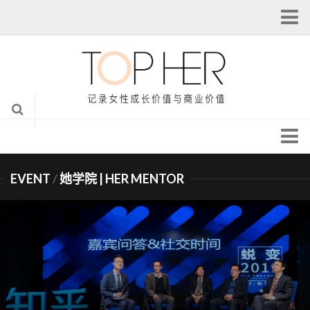
注册
登录
我的主页
个人设置
从本站注销
头条 | Headlines
全球女性创新峰会
EVENT
/
她学院 | HER MENTOR
她说 | TALK HER
@她创业导师汇
她科技 | TECH HER
专栏作者
她专栏 | HER COLUMN
她资本 | FUND HER
她视觉 | HER LENS