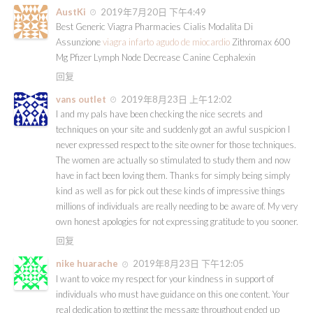
AustKi
2019年7月20日 下午4:49
Best Generic Viagra Pharmacies Cialis Modalita Di
Assunzione
viagra infarto agudo de miocardio
Zithromax 600
Mg Pfizer Lymph Node Decrease Canine Cephalexin
回复
vans outlet
2019年8月23日 上午12:02
I and my pals have been checking the nice secrets and
techniques on your site and suddenly got an awful suspicion I
never expressed respect to the site owner for those techniques.
The women are actually so stimulated to study them and now
have in fact been loving them. Thanks for simply being simply
kind as well as for pick out these kinds of impressive things
millions of individuals are really needing to be aware of. My very
own honest apologies for not expressing gratitude to you sooner.
回复
nike huarache
2019年8月23日 下午12:05
I want to voice my respect for your kindness in support of
individuals who must have guidance on this one content. Your
real dedication to getting the message throughout ended up