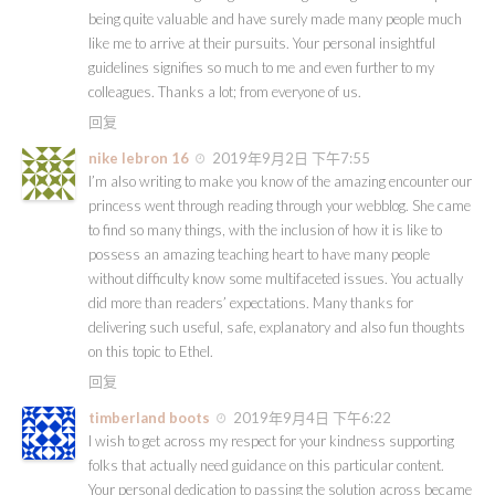
being quite valuable and have surely made many people much
like me to arrive at their pursuits. Your personal insightful
guidelines signifies so much to me and even further to my
colleagues. Thanks a lot; from everyone of us.
回复
nike lebron 16
2019年9月2日 下午7:55
I’m also writing to make you know of the amazing encounter our
princess went through reading through your webblog. She came
to find so many things, with the inclusion of how it is like to
possess an amazing teaching heart to have many people
without difficulty know some multifaceted issues. You actually
did more than readers’ expectations. Many thanks for
delivering such useful, safe, explanatory and also fun thoughts
on this topic to Ethel.
回复
timberland boots
2019年9月4日 下午6:22
I wish to get across my respect for your kindness supporting
folks that actually need guidance on this particular content.
Your personal dedication to passing the solution across became