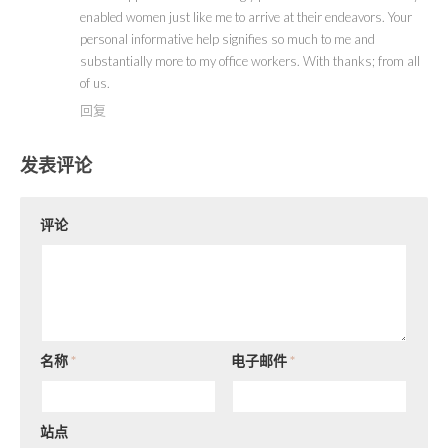
enabled women just like me to arrive at their endeavors. Your
personal informative help signifies so much to me and
substantially more to my office workers. With thanks; from all
of us.
回复
发表评论
评论
名称
*
电子邮件
*
站点