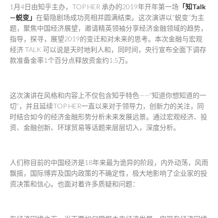
1月4日由知乎主办，TOP HER 承办的2019年开年第一场
「知
Talk
—
蜕变」
在菊隐剧场成功亮相并圆满结束。这次演讲以“蜕变”为主
题，聚焦中国经济展望，邀请精英领袖分享经济金融领域的趋势，
指导，探寻，展望2019的变迁和对未来的思考。本次金融与宏观
经济 TALK 可以说是天时地利人和，同时间，央行宣布全面下调存
款准备金率1个百分点释放资金约1.5万。
这次演讲在风格和内容上不仅包含知乎特色——“知道你想知道的一
切”，并且延续TOP HER一直以来对于领导力，创新力的关注，同
时结合如今的经济金融形势分析未来发展远景。通过宏观经济、投
资、金融创新、环球贸易等话题来层层切入，深度分析。
人们称目前的中国经济是18年来最为诡异的阶段，内外动荡，风雨
飘摇，国际博弈及国内政策的不确定性，极大地影响了企业家的投
资决策和信心。也面对着许多质疑和问题：