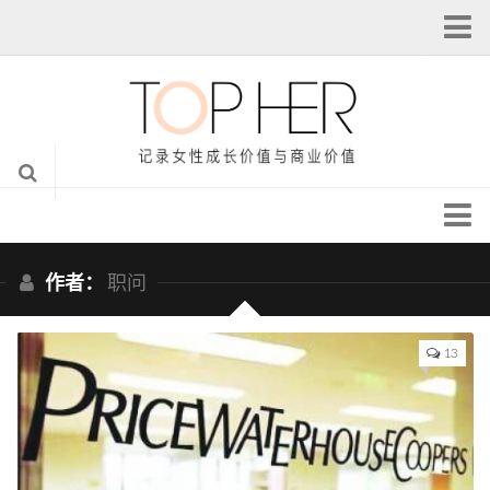
注册
登录
我的主页
个人设置
从本站注销
头条 | Headlines
全球女性创新峰会
作者：
职问
她说 | TALK HER
@她创业导师汇
她科技 | TECH HER
专栏作者
13
她专栏 | HER COLUMN
她资本 | FUND HER
她视觉 | HER LENS