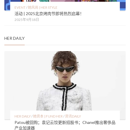
EVENT
/
她风尚 | HER STYLE
活动 | 2025北京烤肉节即将热烈启幕！
2025年9月18日
HER DAILY
HER DAILY
/
她资本 | FUND HER
/
资讯DAILY
Patou被回购；袁记云饺更新招股书；Chanel推出奢侈品
产业加速器