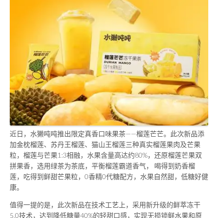
近日，水獭吨吨推出限定真香口味果茶——榴莲芒芒。此次新品添
加金枕榴莲、苏丹王榴莲、猫山王榴莲三种真实榴莲果肉及芒果
粒，榴莲与芒果1:3相融，水果含量高达约80%，还原榴莲芒果双
拼果香，选用绿茶为茶底，平衡榴莲霸道香气， 喝得到奶香榴
莲，吃得到鲜甜芒果粒，0香精0代糖配方，水果自然甜，低糖好健
康。
值得一提的是，此次新品在技术工艺上，采用新升级的鲜萃冻干
5.0技术，达到降低糖量40%的轻甜口感，实现无损锁鲜水果和原