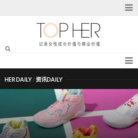
注册
登录
我的主页
个人设置
从本站注销
头条 | Headlines
全球女性创新峰会
HER DAILY
/
资讯DAILY
她说 | TALK HER
@她创业导师汇
她科技 | TECH HER
专栏作者
她专栏 | HER COLUMN
她资本 | FUND HER
她视觉 | HER LENS