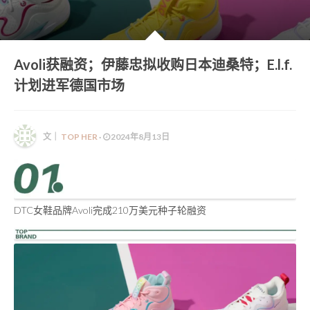
她语录 | HER WORDS
Avoli获融资；伊藤忠拟收购日本迪桑特；E.l.f.
计划进军德国市场
文｜
TOP HER
·
2024年8月13日
DTC女鞋品牌Avoli完成210万美元种子轮融资