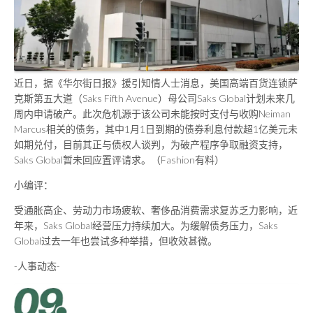
近日，据《华尔街日报》援引知情人士消息，美国高端百货连锁萨
克斯第五大道（Saks Fifth Avenue）母公司Saks Global计划未来几
周内申请破产。此次危机源于该公司未能按时支付与收购Neiman
Marcus相关的债务，其中1月1日到期的债券利息付款超1亿美元未
如期兑付，目前其正与债权人谈判，为破产程序争取融资支持，
Saks Global暂未回应置评请求。（Fashion有料）
小编评：
受通胀高企、劳动力市场疲软、奢侈品消费需求复苏乏力影响，近
年来，Saks Global经营压力持续加大。为缓解债务压力，Saks
Global过去一年也尝试多种举措，但收效甚微。
-人事动态-