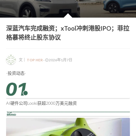
她语录 | HER WORDS
深蓝汽车完成融资；xTool冲刺港股IPO；菲拉
格慕将终止股东协议
文｜
TOP HER
·
2026年1月7日
-投资动态-
AI硬件公司Looki获超2000万美元融资