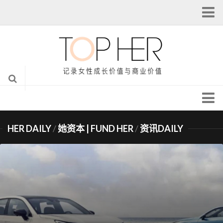
注册
登录
我的主页
个人设置
从本站注销
头条 | Headlines
全球女性创新峰会
HER DAILY
/
她资本 | FUND HER
/
资讯DAILY
她说 | TALK HER
@她创业导师汇
她科技 | TECH HER
专栏作者
她专栏 | HER COLUMN
她资本 | FUND HER
她视觉 | HER LENS