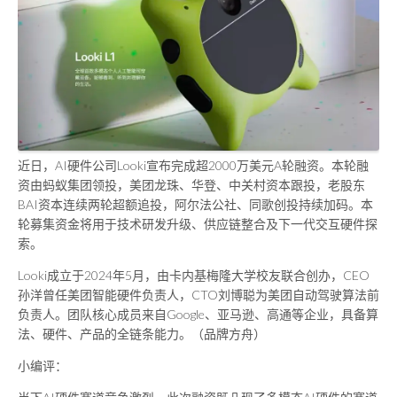
近日，AI硬件公司Looki宣布完成超2000万美元A轮融资。本轮融
资由蚂蚁集团领投，美团龙珠、华登、中关村资本跟投，老股东
BAI资本连续两轮超额追投，阿尔法公社、同歌创投持续加码。本
轮募集资金将用于技术研发升级、供应链整合及下一代交互硬件探
索。
Looki成立于2024年5月，由卡内基梅隆大学校友联合创办，CEO
孙洋曾任美团智能硬件负责人，CTO刘博聪为美团自动驾驶算法前
负责人。团队核心成员来自Google、亚马逊、高通等企业，具备算
法、硬件、产品的全链条能力。（品牌方舟）
小编评：