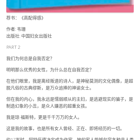
荐书：《高配得感》
作者: 韦珊
出版社: 中国妇女出版社
PART 2
我们为何总是自我否定？
明明那么优秀的女性，为什么总在自我否定？
在他们眼里，我是离经叛道的诗人，是神秘莫测的文化偶像，是超
脱凡俗的古典缪斯，是万众追捧的神谕女士。
但在我的内心，我永远是懦弱顺从的主妇，是逃避现实的骗子，是
制造幻象的小丑，是众人嫌恶的超重女孩。
我是琼·福斯特，更是千千万万的女人。
这是我的故事，也是所有女人曾经、正在、即将经历的一切。
约17岁时，阿特伍德决定成为作家，她的家人能够包容各种非人类