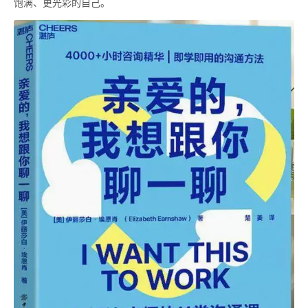
饱满、更光彩的自己。