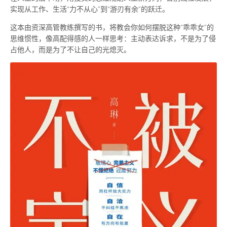
实现从工作、生活“力不从心”到“游刃有余”的跃迁。
这本由资深高管教练撰写的书，将教会你如何摆脱这种“乖乖女”的
思维惯性，像高配得感的人一样思考：主动表达诉求，不是为了侵
占他人，而是为了不让自己的光熄灭。