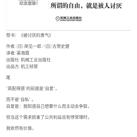
荐书：《被讨厌的勇气》
作者: [日] 岸见一郎 / [日] 古贺史健
译者: 渠海霞
出版社: 机械工业出版社
出品方: 机工经管
尾
“高配得感”的前提是“自爱”，
而不是“自私” 。
自爱是：我知道自己想要什么而主动去争取，
但当这个需求损害了公共利益且有悖常理时，
我依然有价值，