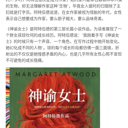
的生物，却无法理解作家这种“生物”，毕竟女人彼时的归宿除了主
妇就是打字员。阿特伍德说道，在女作家被视为怪胎的年代，女性
表示自己想要成为作家，要么胆子贼大，要么品味奇差。
《神谕女士》是阿特伍德的第三部长篇小说作品，为读者展现了一
个胖女孩琼坎坷的成长经历。阿特伍德说：“我刚着手写《神谕女
士》的时候只有一个声音、一个角色，在写作过程中她开始变化。
她幻化成不同的人物”。琼的每个成长阶段都仿佛一面三面镜，折
射出的不仅仅是她惶惑矛盾的内心，也是几乎所有女性心照不宣但
不可避免的成长隐痛。