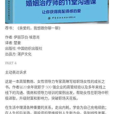
荐书：《亲爱的，我想跟你聊一聊》
作者: 伊丽莎白·埃恩肖
译者: 楚姜
出版社: 中国纺织出版社
出品方: 湛庐文化
PART 4
主动表达诉求
这是一本高管教练、女性领导力专家高琳写给职场女性的成长之
书。作者以20余年就职于 500 强企业的高管经验以及多年来线上
线下的沟通、情商和领导力培训的案例出发，帮助女性在职场中积
极进取，升级财富和影响力，突破职场天花板。
在生活中理清各种重要的关系，走出内耗，学会为自己充电续航；
在人生的后半场，用投资的思维规划人生新方向，告别线性发展，