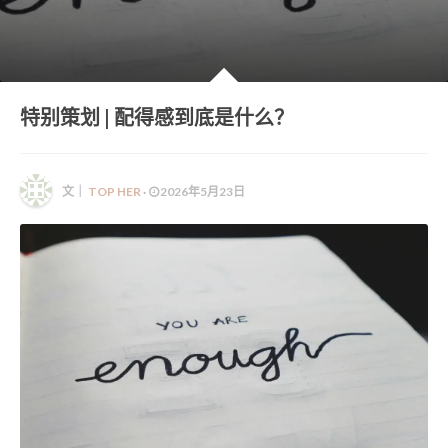
她语录 | HER WORDS
特别策划 | 配得感到底是什么？
文｜
TOP HER
·
2026年5月23日