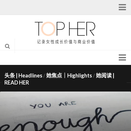
注册
登录
我的主页
个人设置
从本站注销
头条 | Headlines
全球女性创新峰会
头条 | Headlines
/
她焦点｜Highlights
/
她阅读 |
她说 | TALK HER
READ HER
@她创业导师汇
她科技 | TECH HER
专栏作者
她专栏 | HER COLUMN
她资本 | FUND HER
她视觉 | HER LENS