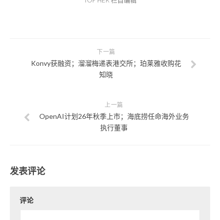
TOP HER 栏目编辑
下一篇
Konvy获融资；溜溜梅递表港交所；珀莱雅收购花
知晓
上一篇
OpenAI计划26年秋季上市；海底捞任命海外业务
执行董事
发表评论
评论